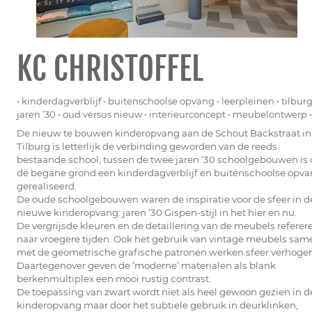
KC CHRISTOFFEL
• kinderdagverblijf • buitenschoolse opvang • leerpleinen • tilburg
jaren ’30 • oud versus nieuw • interieurconcept • meubelontwerp •
De nieuw te bouwen kinderopvang aan de Schout Backstraat in
Tilburg is letterlijk de verbinding geworden van de reeds
bestaande school; tussen de twee jaren ’30 schoolgebouwen is
de begane grond een kinderdagverblijf en buitenschoolse opv
gerealiseerd.
De oude schoolgebouwen waren de inspiratie voor de sfeer in d
nieuwe kinderopvang: jaren ’30 Gispen-stijl in het hier en nu.
De vergrijsde kleuren en de detaillering van de meubels referer
naar vroegere tijden. Ook het gebruik van vintage meubels sam
met de geometrische grafische patronen werken sfeer verhoge
Daartegenover geven de ‘moderne’ materialen als blank
berkenmultiplex een mooi rustig contrast.
De toepassing van zwart wordt niet als heel gewoon gezien in d
kinderopvang maar door het subtiele gebruik in deurklinken,